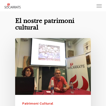
Skip
Men
to
main
El nostre patrimoni
content
cultural
Patrimoni Cultural