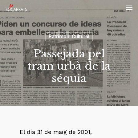
Skip
Men
to
main
content
Patrimoni Cultural
Passejada pel
tram urbà de la
séquia
El dia 31 de maig de 2001,