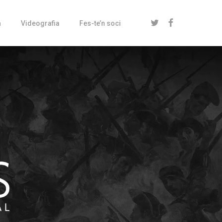
twitter
facebook
a
Videografia
Fes-te’n soci