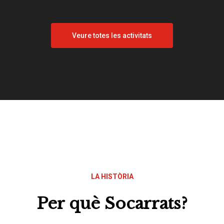
Veure totes les activitats
LA HISTÒRIA
Per què Socarrats?