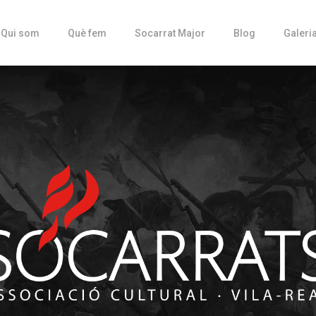
Qui som
Què fem
Socarrat Major
Blog
Galeri