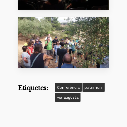
Etiquetes:
Conferència
patrimoni
via augusta