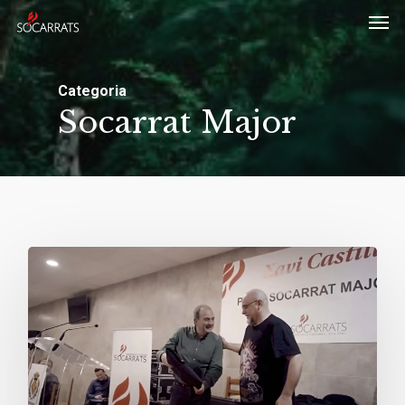
Skip
Men
to
main
Categoria
content
Socarrat Major