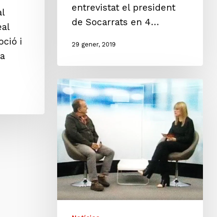
entrevistat el president
l
de Socarrats en 4…
eal
oció i
29 gener, 2019
ra