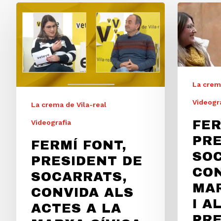
La crema
Videogr
La crema de Vila-real
FER
Videografia
PRE
FERMÍ FONT,
SO
PRESIDENT DE
CON
SOCARRATS,
MAR
CONVIDA ALS
I A
ACTES A LA
PRE