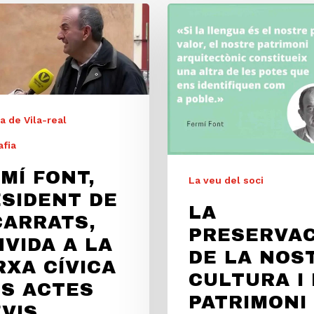
 de Vila-real
afia
MÍ FONT,
La veu del soci
SIDENT DE
LA
CARRATS,
PRESERVAC
VIDA A LA
DE LA NOS
XA CÍVICA
CULTURA I
LS ACTES
PATRIMONI
VIS