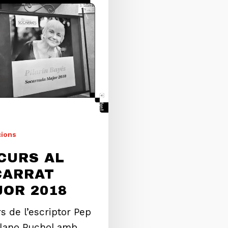
cions
CURS AL
CARRAT
OR 2018
s de l’escriptor Pep
llano Puchol amb