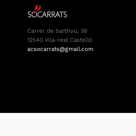
Carrer de Sarthou, 38
12540 Vila-real Castelló
acsocarrats@gmail.com