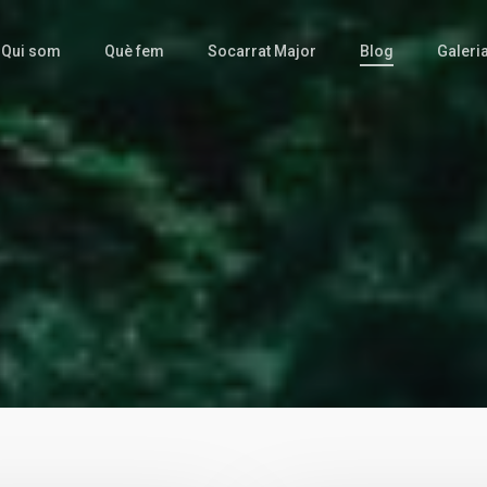
Qui som
Què fem
Socarrat Major
Blog
Galeri