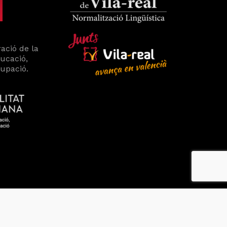
ació de la
ducació,
cupació.