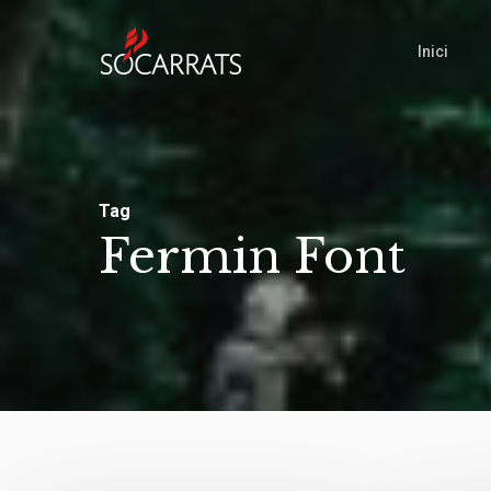
Skip
to
Inici
main
content
Tag
Fermin Font