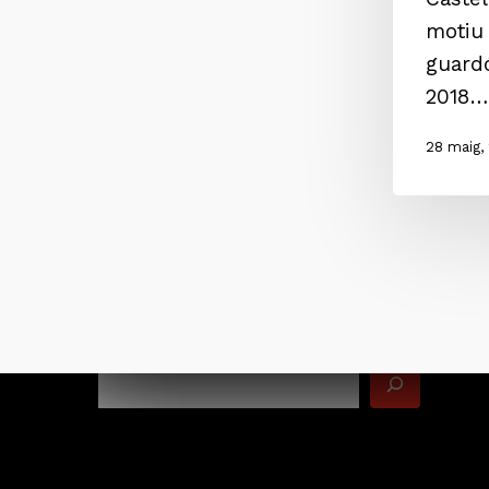
motiu 
guardó
2018…
28 maig,
Cerca