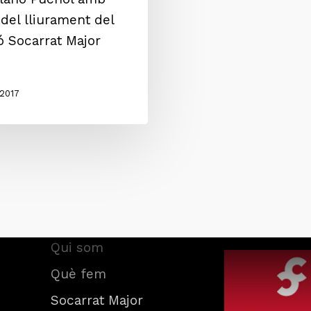
del lliurament del
 Socarrat Major
 2017
Associació am
Inici
d’El Camí
Qui som
Què fem
Socarrat Major