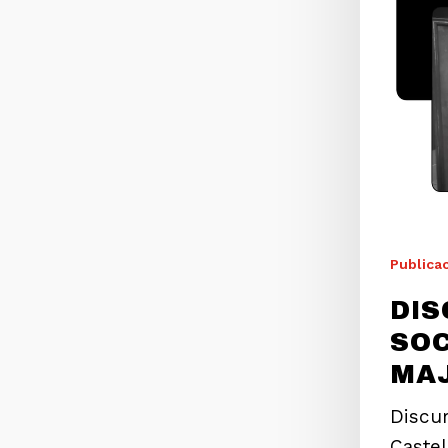
Publica
DIS
SO
MAJ
Discur
Caste