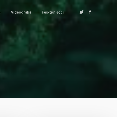
twitter
facebook
a
Videografia
Fes-te’n soci