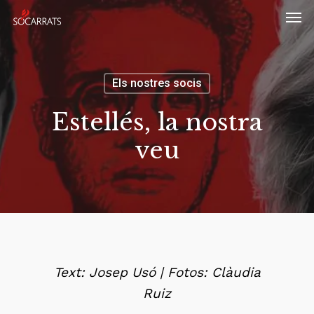
Skip
Men
to
main
content
Els nostres socis
Estellés, la nostra
veu
Text: Josep Usó | Fotos: Clàudia
Ruiz