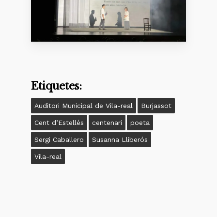
Etiquetes:
Auditori Municipal de Vila-real
Burjassot
Cent d’Estellés
centenari
poeta
Sergi Caballero
Susanna Lliberós
Vila-real