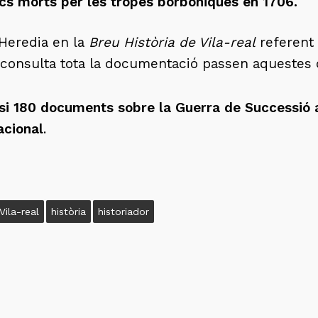
cs morts per les tropes borbòniques en 1706.
d’Heredia en la
Breu Història de Vila-real
referent 
s consulta tota la documentació passen aquestes 
asi 180 documents sobre la Guerra de Successió a
acional
.
ila-real
història
historiador