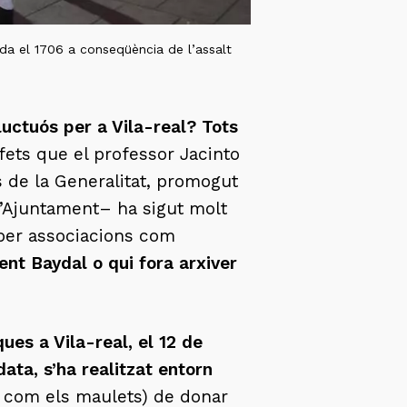
ida el 1706 a conseqüència de l’assalt
 luctuós per a
Vila-real
? Tots
 fets que el professor Jacinto
 de la Generalitat, promogut
 l’Ajuntament– ha sigut molt
 per associacions com
ent Baydal o qui fora arxiver
ues a Vila-real, el 12 de
ata, s’ha realitzat entorn
s com els maulets) de donar