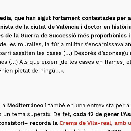
redia, que han sigut fortament contestades per a
nista de la ciutat de València i doctor en històr
tes de la Guerra de Successió més proporbònics i
de les muralles, la fúria militar s’encarnissava am
 barri assalten les cases (…) Després d’aconsegui
ries (…) Als que eixien [de les cases en flames] 
enien pietat de ningú…».
s a
Mediterráneo
i també en una entrevista per a 
és un tema superat». De fet,
cada 12 de gener l’As
consistori– recorda la
Crema de Vila-real, amb u