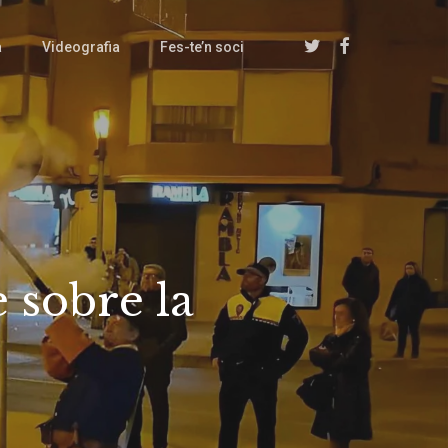
twitter
facebook
a
Videografia
Fes-te’n soci
e sobre la