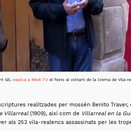
nt Gil,
explica a Medi TV
el fests al voltant de la Crema de Vila-r
riptures realitzades per mossén Benito Traver, qu
e Villarreal
(1909), així com de
Villarreal en la G
ver als 253 vila-realencs assassinats per les trop