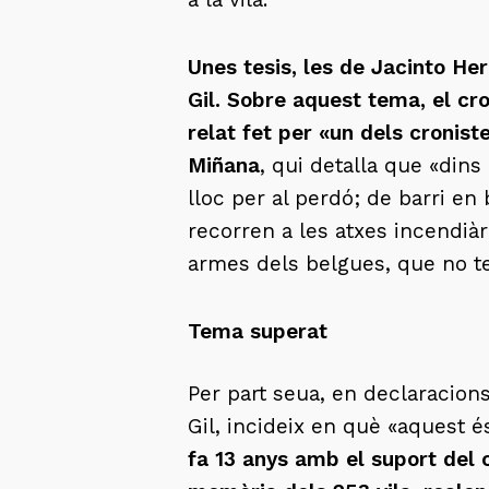
Unes tesis, les de Jacinto He
Gil. Sobre aquest tema, el cro
relat fet per «un dels cronis
Miñana
, qui detalla que «dins 
lloc per al perdó; de barri en
recorren a les atxes incendià
armes dels belgues, que no t
Tema superat
Per part seua, en declaracion
Gil, incideix en què «aquest 
fa 13 anys amb el suport del 