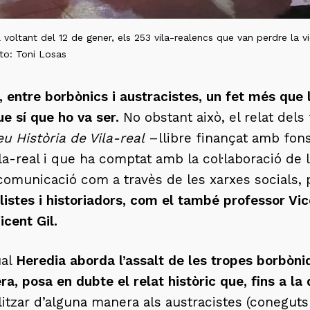
 voltant del 12 de gener, els 253 vila-realencs que van perdre la v
to: Toni Losas
, entre borbònics i austracistes, un fet més que
ue sí que ho va ser.
No obstant això, el relat dels
eu
Història
de Vila-real
–llibre finançat amb fons
la-real i que ha comptat amb la col·laboració de
 comunicació com a travès de les xarxes socials,
listes i historiadors, com el també professor Vic
icent Gil.
ual
Heredia aborda l’assalt de les tropes borbòniq
, posa en dubte el relat històric que, fins a la d
litzar d’alguna manera als austracistes (conegut