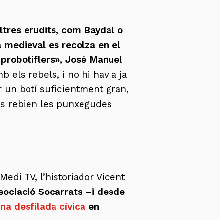
ltres erudits, com Baydal o
ia medieval es recolza en el
 probotiflers», José Manuel
b els rebels, i no hi havia ja
r un botí suficientment gran,
els rebien les punxegudes
Medi TV, l’historiador Vicent
sociació Socarrats –i desde
na desfilada cívica
en