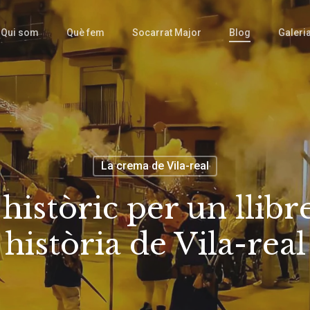
Qui som
Què fem
Socarrat Major
Blog
Galeri
La crema de Vila-real
istòric per un llibr
història de Vila-real