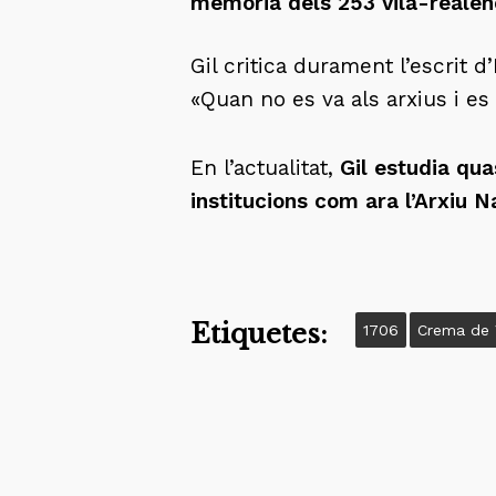
memòria dels 253 vila-realen
Gil critica durament l’escrit 
«Quan no es va als arxius i e
En l’actualitat,
Gil estudia qu
institucions com ara l’Arxiu N
Etiquetes:
1706
Crema de V