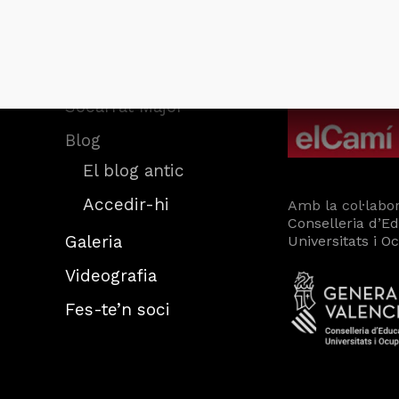
Inici
d’El Camí
Qui som
Què fem
Socarrat Major
Blog
El blog antic
Accedir-hi
Amb la col·labor
Conselleria d’E
Galeria
Universitats i O
Videografia
Fes-te’n soci