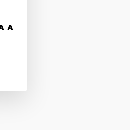
A A
iga