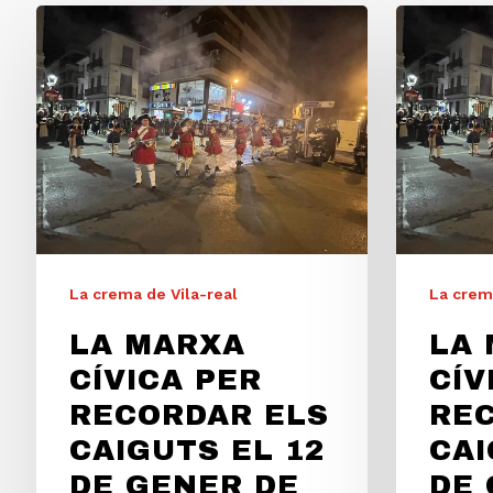
La crema de Vila-real
La crema
LA MARXA
LA
CÍVICA PER
CÍV
RECORDAR ELS
RE
CAIGUTS EL 12
CAI
DE GENER DE
DE 