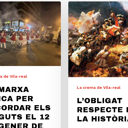
 de Vila-real
La crema de Vila-real
 MARXA
ICA PER
L’OBLIGAT
CORDAR ELS
RESPECTE 
GUTS EL 12
LA HISTÒRI
GENER DE