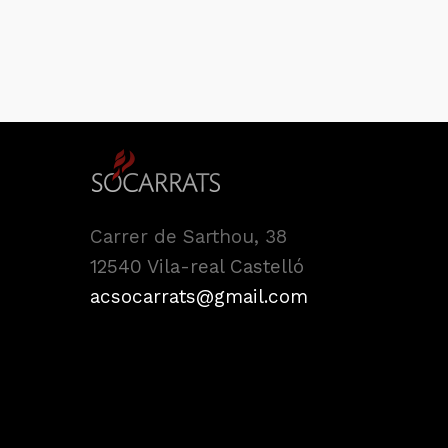
Cerca
Carrer de Sarthou, 38
12540 Vila-real Castelló
acsocarrats@gmail.com