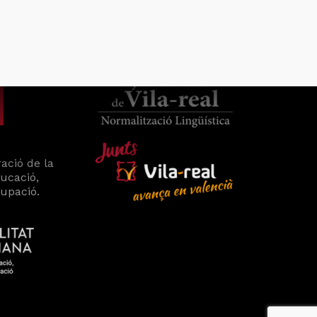
ació de la
ducació,
cupació.