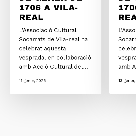
1706 A VILA-
170
REAL
RE
L’Associació Cultural
L’Asso
Socarrats de Vila-real ha
Socarr
celebrat aquesta
celebr
vesprada, en col·laboració
vespra
amb Acció Cultural del…
amb A
11 gener, 2026
13 gener