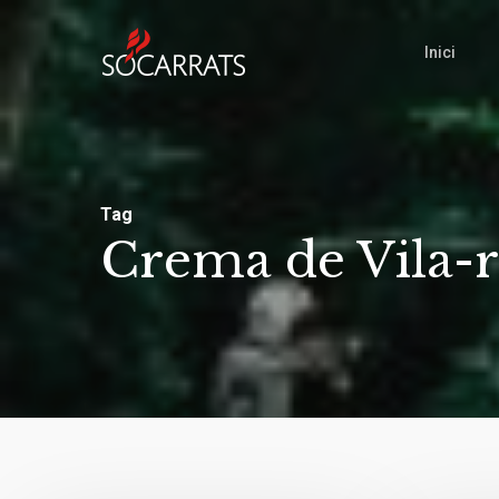
Skip
to
Inici
main
content
Tag
Crema de Vila-r