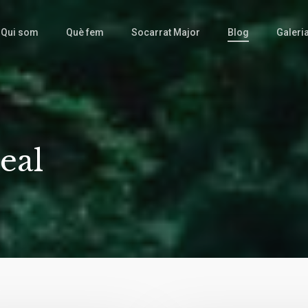
Qui som
Què fem
Socarrat Major
Blog
Galeri
eal