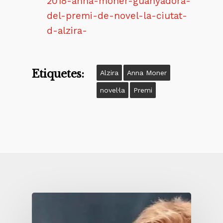
2018-anna-moner-guanyadora-
del-premi-de-novel-la-ciutat-
d-alzira-
Etiquetes:
Alzira
Anna Moner
novel·la
Premi