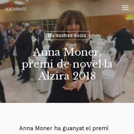
Skip
Men
to
main
content
Els nostres socis
Anna Moner,
premi de novel·la
Alzira 2018
Anna Moner ha guanyat el premi