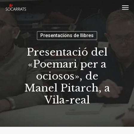
Skip
Men
to
main
content
Presentacions de llibres
Presentació del
«Poemari per a
ociosos», de
Manel Pitarch, a
Vila-real