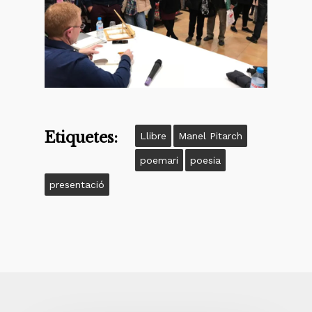
Etiquetes:
Llibre
Manel Pitarch
poemari
poesia
presentació