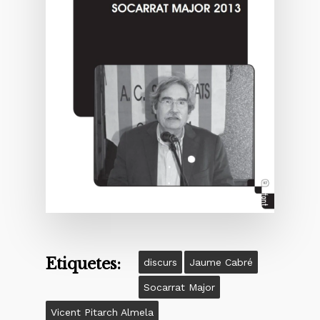
Etiquetes:
discurs
Jaume Cabré
Socarrat Major
Vicent Pitarch Almela