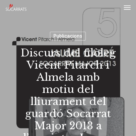
Skip
Men
to
main
content
Publicacions
Discurs del filòleg
Vicent Pitarch i
Almela amb
motiu del
lliurament del
guardó Socarrat
Major 2013 a