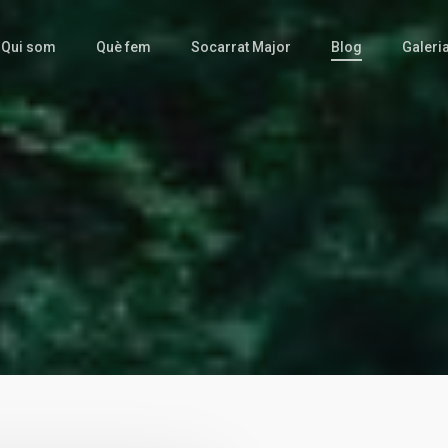
Qui som
Què fem
Socarrat Major
Blog
Galeri