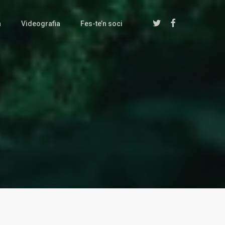
twitter
facebook
a
Videografia
Fes-te’n soci