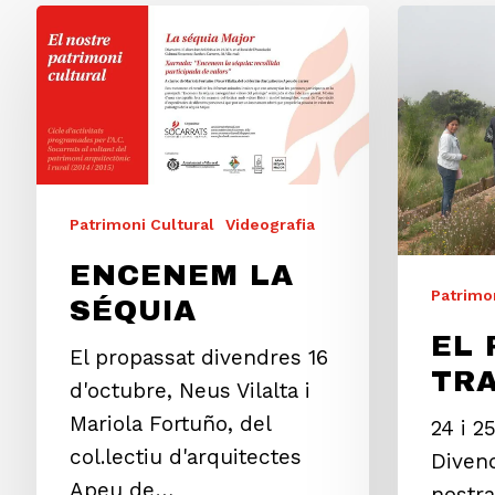
Patrimoni Cultural
Videografia
ENCENEM LA
Patrimon
SÉQUIA
EL 
El propassat divendres 16
TRA
d'octubre, Neus Vilalta i
Mariola Fortuño, del
24 i 2
col.lectiu d'arquitectes
Divend
Apeu de…
nostra