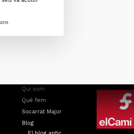
 2015
Associació am
Inici
d’El Camí
Qui som
Què fem
Socarrat Major
Blog
El blog antic