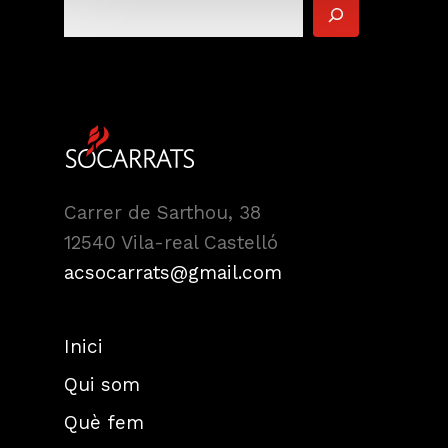
Carrer de Sarthou, 38
12540 Vila-real Castelló
acsocarrats@gmail.com
Inici
Qui som
Què fem