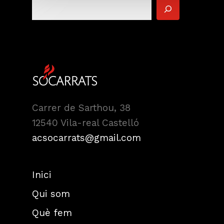
Carrer de Sarthou, 38
12540 Vila-real Castelló
acsocarrats@gmail.com
Inici
Qui som
Què fem