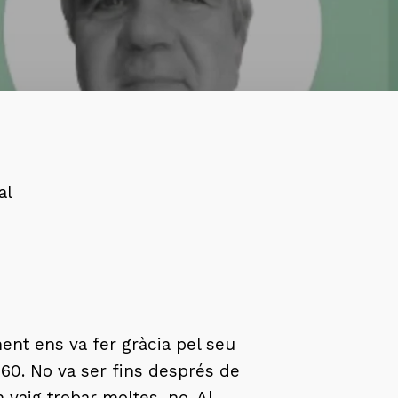
al
ent ens va fer gràcia pel seu
60. No va ser fins després de
 vaig trobar moltes, no. Al