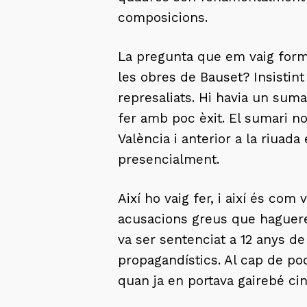
composicions.
La pregunta que em vaig formul
les obres de Bauset? Insistint
represaliats. Hi havia un sumar
fer amb poc èxit. El sumari no
València i anterior a la riuad
presencialment.
Així ho vaig fer, i així és com 
acusacions greus que hagueren
va ser sentenciat a 12 anys de
propagandístics. Al cap de po
quan ja en portava gairebé cin