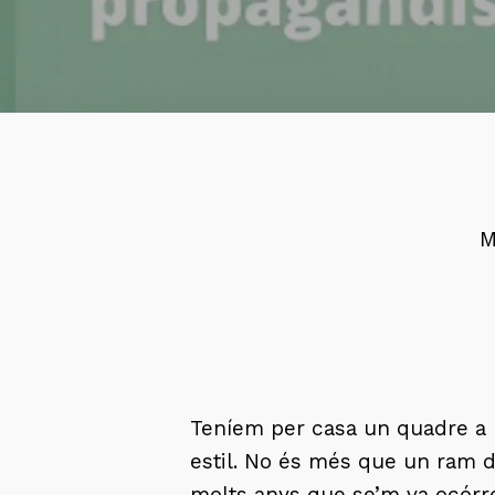
M
Teníem per casa un quadre a l
estil. No és més que un ram d
molts anys que se’m va ocórrer