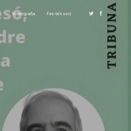
twitter
facebook
a
Videografia
Fes-te’n soci