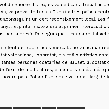
 vol dir «home lliure», es va dedicar a treballar p
cia, va provar fortuna a Cuba i altres països ce
nt aconseguint un cert reconeixement local. Les 
nys. El pintor mateix era el primer interessat a 
as per la presó. De segur que li hauria restat «cli
 intent de trobar nous mercats no va acabar reeix
tat valenciana, i sobretot, els estils artístics co
 i tantes persones coetànies de Bauset, al costat
e l’exili de molts altres, el seu cas no és més q
l nostre país. Potser l’únic que va fer al llarg de