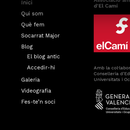
Inici
d’El Camí
Qui som
Què fem
Socarrat Major
Blog
El blog antic
Accedir-hi
Amb la col·labor
Conselleria d’E
Galeria
Universitats i O
Videografia
Fes-te’n soci