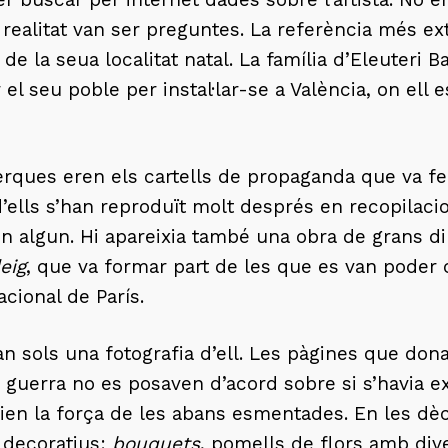
n realitat van ser preguntes. La referència més ex
 de la seua localitat natal. La família d’Eleuteri 
l seu poble per instal·lar-se a València, on ell e
rques eren els cartells de propaganda que va fer 
’ells s’han reproduït molt després en recopilacio
 algun. Hi apareixia també una obra de grans di
eig
, que va formar part de les que es van poder 
acional de París.
tan sols una fotografia d’ell. Les pàgines que do
a guerra no es posaven d’acord sobre si s’havia ex
nien la força de les abans esmentades. En les dè
decoratius:
bouquets
, pomells de flors amb div