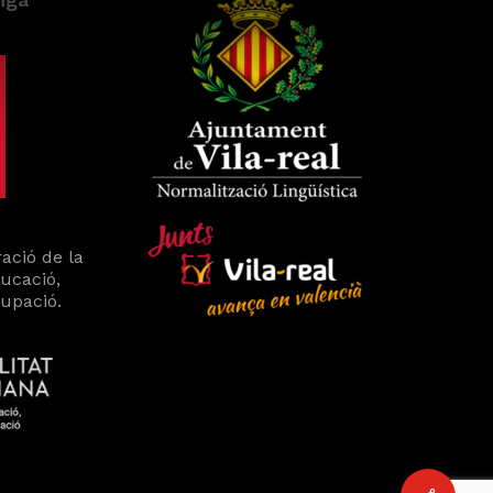
ació de la
ducació,
cupació.