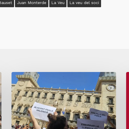
 Bauset
Juan Monterde
La Veu
La veu del soci