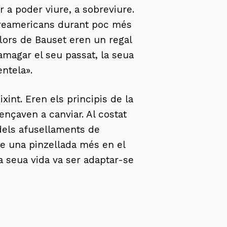
er a poder viure, a sobreviure.
ntreamericans durant poc més
flors de Bauset eren un regal
amagar el seu passat, la seua
entela».
int. Eren els principis de la
mençaven a canviar. Al costat
 dels afusellaments de
ue una pinzellada més en el
 la seua vida va ser adaptar-se