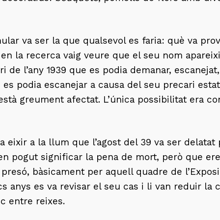
ar va ser la que qualsevol es faria: què va prov
 en la recerca vaig veure que el seu nom apareixi
i de l’any 1939 que es podia demanar, escanejat, a
 es podia escanejar a causa del seu precari estat. 
a està greument afectat. L’única possibilitat era 
va eixir a la llum que l’agost del 39 va ser delatat
 pogut significar la pena de mort, però que ere
 presó, bàsicament per aquell quadre de l’Exposici
cs anys es va revisar el seu cas i li van reduir 
c entre reixes.