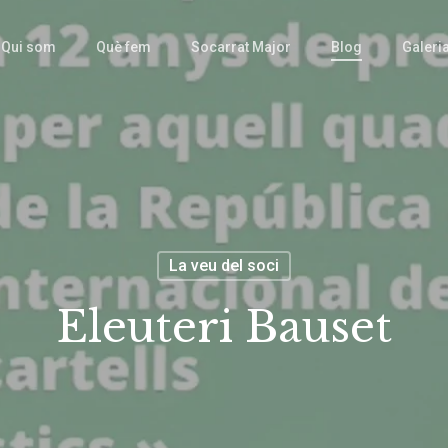
Qui som
Què fem
Socarrat Major
Blog
Galeri
La veu del soci
Eleuteri Bauset