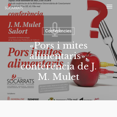
Skip
Men
to
main
content
Conferències
«Pors i mites
alimentaris»,
conferència de J.
M. Mulet