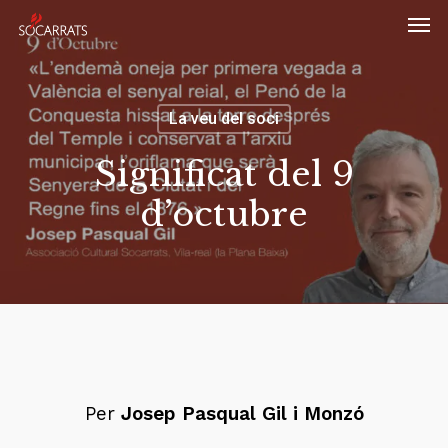
Skip
Men
to
main
content
La veu del soci
Significat del 9
d’octubre
Per
Josep Pasqual Gil i Monzó