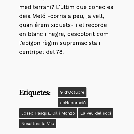
mediterrani? L’últim que conec es
deia Meló -corria a peu, ja vell,
quan érem xiquets- i el recorde
en blanc i negre, descolorit com
l’epígon règim supremacista i
centrípet del 78.
Etiquetes:
9 d’Octubre
col·laboració
Josep Pasqual Gil i Monzó
La veu del soci
Nosaltres la Veu