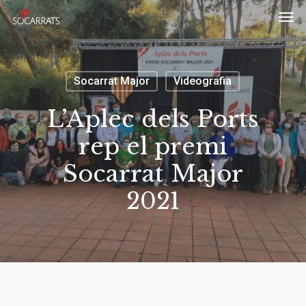
Skip
Men
to
main
content
Socarrat Major
Videografia
L’Aplec dels Ports
rep el premi
Socarrat Major
2021