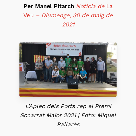
Per Manel Pitarch
Notícia de
La
Veu
– Diumenge, 30 de maig de
2021
L’Aplec dels Ports rep el Premi
Socarrat Major 2021 | Foto: Miquel
Pallarés