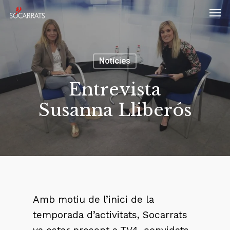
Skip
Men
to
main
content
Notícies
Entrevista
Susanna Lliberós
Amb motiu de l’inici de la
temporada d’activitats, Socarrats