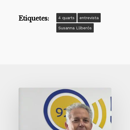
Etiquetes:
4 quarts
entrevista
Susanna Lliberós