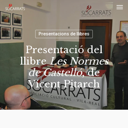
Skip
Men
to
main
content
Presentacions de llibres
Presentació del
llibre
Les Normes
de Castelló
, de
Vicent Pitarch