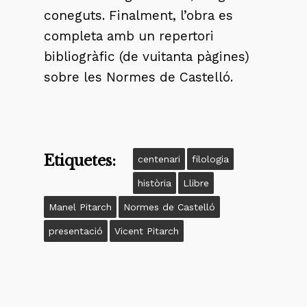
coneguts. Finalment, l’obra es
completa amb un repertori
bibliogràfic (de vuitanta pàgines)
sobre les Normes de Castelló.
Etiquetes:
centenari
filologia
història
Llibre
Manel Pitarch
Normes de Castelló
presentació
Vicent Pitarch