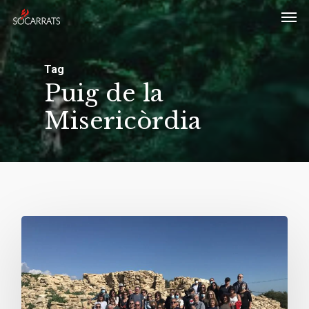
Skip
Men
to
main
Tag
content
Puig de la
Misericòrdia