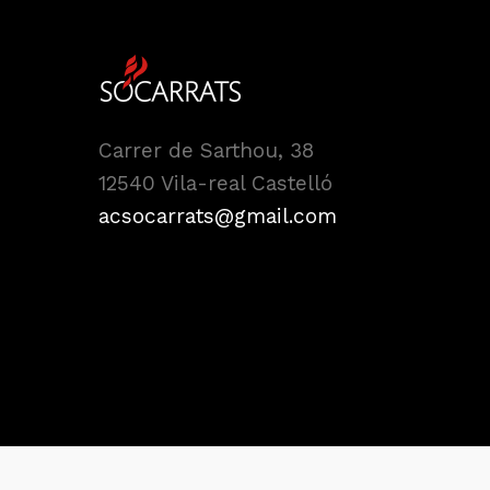
Carrer de Sarthou, 38
12540 Vila-real Castelló
acsocarrats@gmail.com