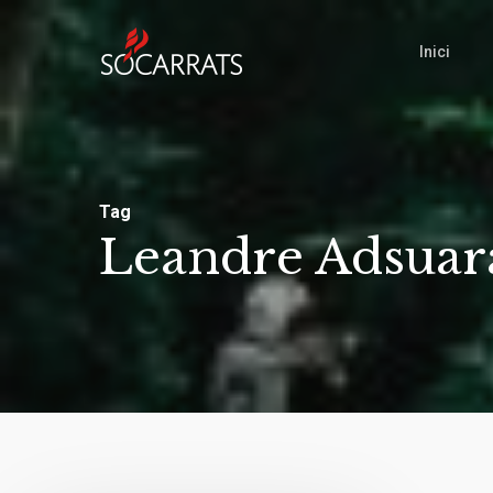
Skip
to
Inici
main
content
Tag
Leandre Adsuar