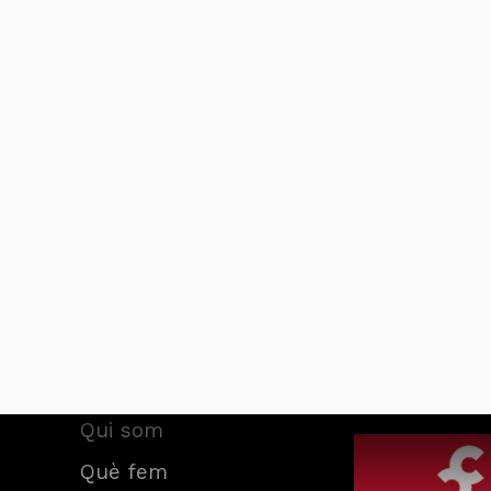
Associació am
Inici
d’El Camí
Qui som
Què fem