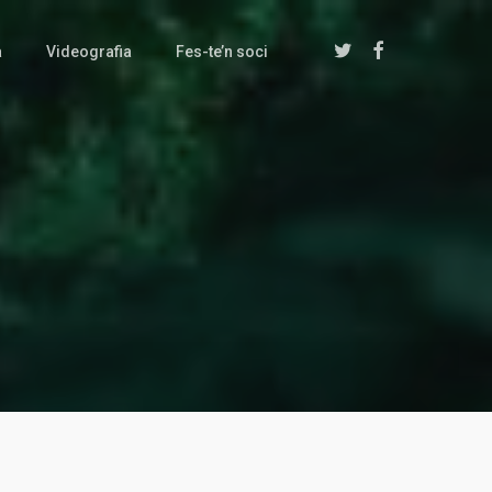
twitter
facebook
a
Videografia
Fes-te’n soci