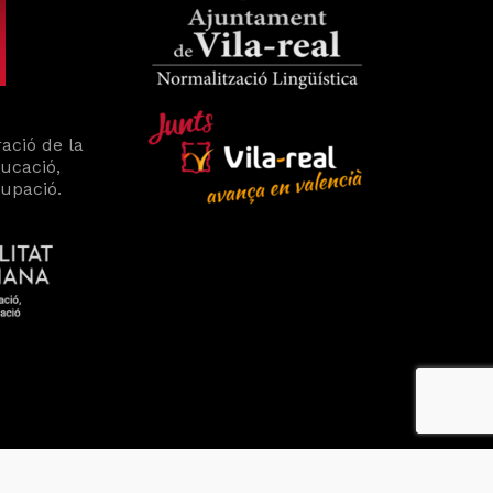
ació de la
ducació,
cupació.