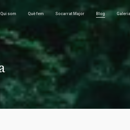
Qui som
Què fem
Socarrat Major
Blog
Galeri
a