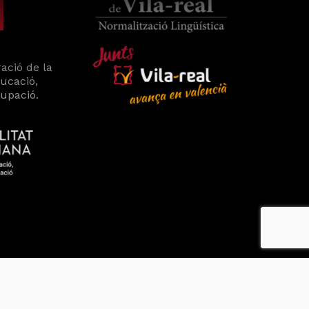
ació de la
ducació,
cupació.