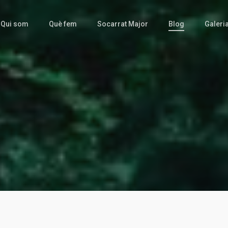
Qui som
Què fem
Socarrat Major
Blog
Galeri