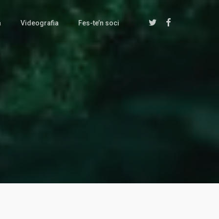
twitter
facebook
a
Videografia
Fes-te’n soci