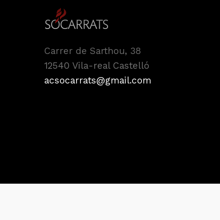
Carrer de Sarthou, 38
12540 Vila-real Castelló
acsocarrats@gmail.com