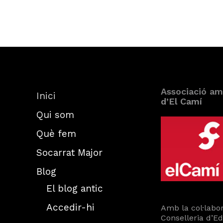
Associació am
Inici
d’El Camí
Qui som
Què fem
Socarrat Major
Blog
El blog antic
Accedir-hi
Amb la col·labor
Conselleria d’E