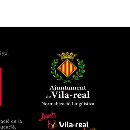
iga
ació de la
ducació,