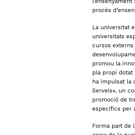
l’ensenyament m
procés d’ensen
La universitat 
universitats es
cursos externs 
desenvolupamen
promou la innov
pla propi dota
ha impulsat la 
Serveis», un co
promoció de tre
específics per 
Forma part de l
xarxa de la qua