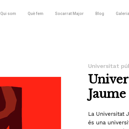
Qui som
Què fem
Socarrat Major
Blog
Galeri
Universitat pú
Univer
Jaume 
La Universitat 
és una universi