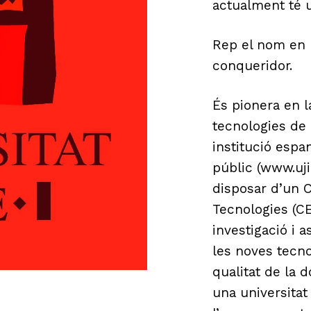
actualment té u
Rep el nom en h
conqueridor.
És pionera en l
tecnologies de 
institució espa
públic (www.uji.
disposar d’un 
Tecnologies (CE
investigació i 
les noves tecno
qualitat de la d
una universitat