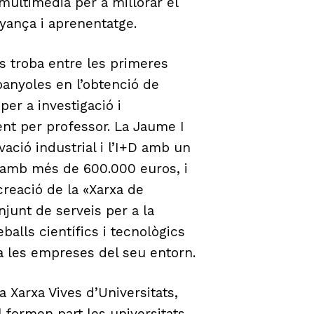
ultimèdia per a millorar el
yança i aprenentatge.
es troba entre les primeres
panyoles en l’obtenció de
per a investigació i
t per professor. La Jaume I
ació industrial i l’I+D amb un
t amb més de 600.000 euros, i
creació de la «Xarxa de
njunt de serveis per a la
balls científics i tecnològics
a les empreses del seu entorn.
a Xarxa Vives d’Universitats,
l formen part les universitats