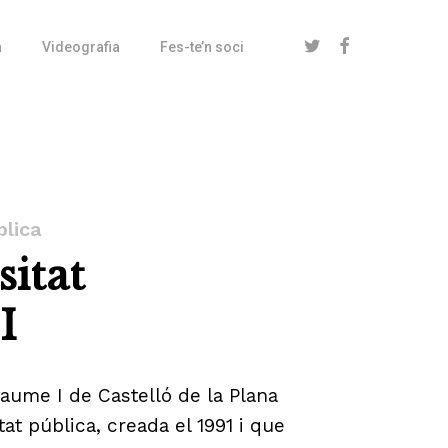
twitter
facebook
a
Videografia
Fes-te’n soci
blica
sitat
I
Jaume I de Castelló de la Plana
tat pública, creada el 1991 i que